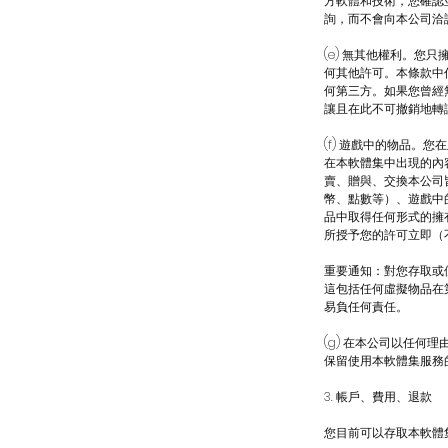
方軟體和技術，您確認
詢，而不會向本公司洽
(e) 無其他權利。
何其他許可。本條款中
何第三方。如果您曾經
讓且在此不可撤銷地轉
(f) 遊戲中的物品
在本軟體集中出現的內
賣、贈與、交換本公司
幣、點數等）、遊戲中
品中取得任何形式的擁
所授予您的許可立即（
重要通知：對您存取或
這包括任何虛擬物品在第
易負任何責任。
(g) 在本公司以任
保留使用本軟體集服務
3. 帳戶、費用、退款
您目前可以存取本軟體