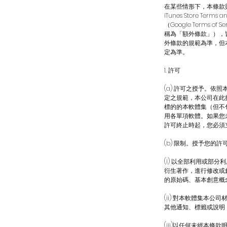
在某些情形下，本條款與其
iTunes Store Term
（Google Terms of
稱為「額外條款」），
外條款的規範為準，但
定為準。
1. 許可
(a) 許可之授予。
定之規範，本公司在此
標的的本軟體集（但不
用各單項軟體。如果您
許可終止時起，您必須
(b) 限制。授予您
(i) 以全部利用或部
衍生著作，進行修改或
的原始碼、基本創意概
(ii) 對本軟體集
其他通知、標籤或說明
(iii)以任何未經