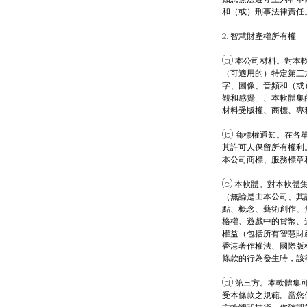
和（或）刑事法律責任
2. 智慧財產權所有權
(a) 本公司材料。
（可適用的）特定第三
字、圖像、音頻和（或
觀和感覺」、本軟體集
材料受版權、商標、專
(b) 商標權通知。
其許可人保留所有權利
本公司商標、服務標章
(c) 本軟體。對本
（無論是由本公司、其
點、概念、藝術創作、
格權、遊戲中的貨幣、
權益（包括所有智慧財
香港著作權法、國際版
條款的行為發生時，該
(d) 第三方。本軟
受本條款之規範。當您