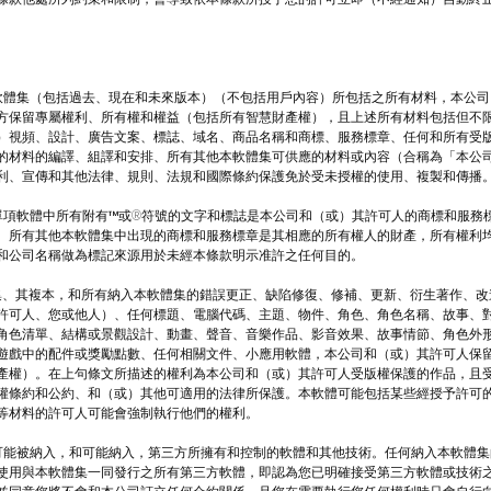
。
對本軟體集（包括過去、現在和未來版本）（不包括用戶內容）所包括之所有材料，本公
方保留專屬權利、所有權和權益（包括所有智慧財產權），且上述所有材料包括但不
）視頻、設計、廣告文案、標誌、域名、商品名稱和商標、服務標章、任何和所有受
的材料的編譯、組譯和安排、所有其他本軟體集可供應的材料或內容（合稱為「本公
利、宣傳和其他法律、規則、法規和國際條約保護免於受未授權的使用、複製和傳播
在各單項軟體中所有附有™或®符號的文字和標誌是本公司和（或）其許可人的商標和服務
。所有其他本軟體集中出現的商標和服務標章是其相應的所有權人的財產，所有權利
和公司名稱做為標記來源用於未經本條款明示准許之任何目的。
軟體集、其複本，和所有納入本軟體集的錯誤更正、缺陷修復、修補、更新、衍生著作、
許可人、您或他人）、任何標題、電腦代碼、主題、物件、角色、角色名稱、故事、
角色清單、結構或景觀設計、動畫、聲音、音樂作品、影音效果、故事情節、角色外
遊戲中的配件或獎勵點數、任何相關文件、小應用軟體，本公司和（或）其許可人保
產權）。在上句條文所描述的權利為本公司和（或）其許可人受版權保護的作品，且
權條約和公約、和（或）其他可適用的法律所保護。本軟體可能包括某些經授予許可
等材料的許可人可能會強制執行他們的權利。
體集可能被納入，和可能納入，第三方所擁有和控制的軟體和其他技術。任何納入本軟體
使用與本軟體集一同發行之所有第三方軟體，即認為您已明確接受第三方軟體或技術