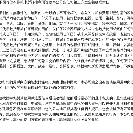
不因行使本條款中所訂權利而導致本公司對任何第三方產生義務或責任。
限制的，無條件的，無限的，全球的，不可撤銷的，永久的，所有費用都已付清的和
的用戶內容的全部和任何一部分予以使用，包括提供伺服器、使用、複製、發行、再
演、傳送、出版、廣播、修改、刪除、製作衍生著作、變更標題、變更格式、翻譯、
述使用包括用於任何可能的目的、以任何和全部可能的格式，也包括使用或經由任何
式或任何已知、未知的媒介，也包括使用任何已知或未來開發的技術或設備，也包括
任何一部分。您進一步同意，本公司得完全自由使用您傳送給本公司的用戶內容中包
述使用包括任何可能的目的之使用，上述目的包括但不限於開發、生產、行銷、以其
，上述使用沒有任何形式的報酬。您進一步永久且不可撤銷地授予本公司無條件的權
容中的和與任何用戶內容相關的你的名字、個人特質、肖像和外形，且對上述使用和
有禁止之規定，您放棄任何您呈交的用戶內容中的任何姓名表示權和（或）任何所謂的
重製、公開播送、改作、散布、發行、公開發表、轉授權您所提供之用戶內容，不致
執行您的用戶內容的智慧財產權，您也理解和同意，本公司完全沒有義務使用用戶內
的用戶內容的利用而得到任何額外的代價或補償。
項軟體中您與其他用戶透過任何通信途徑所做的通信是公開的且非私人的，且您也確
私權沒有任何期待。您確認，您在各單項軟體中通訊的個人資訊可以被他人看到和使
烈建議您不要在各單項軟體中您的公共通訊裡揭露任何個人資訊。您會依據所有可適
責。對您在各單項軟體中選擇與其他用戶通訊的資訊，或對其他用戶的行為，本公司
的資訊，本公司使用方式的詳細訊息，請閱讀隱私權政策的規範。