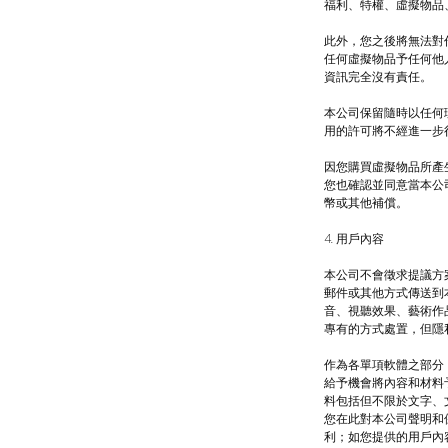
福利、特權、虛擬物品
此外，您之後將無法對
任何虛擬物品予任何他
資訊完全沒有責任。
本公司保留隨時以任何
用的許可將不經進一步
因您購買虛擬物品所產
您也確認並同意當本公
幣或其他補償。
4. 用戶內容
本公司不會徵求提議方
郵件或其他方式傳送到
音、視聽效果、藝術作
專有的方式處置，但隱
作為各單項軟體之部分
給予機會將內容和材料
料包括但不限於文字、
您在此對本公司聲明和
利；如您提供的用戶內