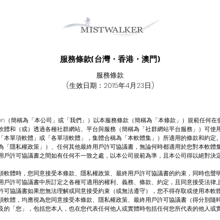
服務條款(台灣・香港・澳門)
服務條款
(生效日期：2015年4月23日)
orporation（簡稱為「本公司」或「我們」）以本服務條款（簡稱為「本條款」）規範任
軟體和（或）透過各種社群網站、平台與服務（簡稱為「社群網站平台服務」）可使
「本單項軟體」或「各單項軟體」，集體合稱為「本軟體集」）所適用的條款和約定
為「隱私權政策」）、任何其他最終用戶許可協議書，無論何時都適用於您對本軟體
用戶許可協議書之間如有任何不一致之處，以本公司規範為準，且本公司得以絕對決
項軟體時，您同意接受本條款、隱私權政策、最終用戶許可協議書的約束，同時也聲
用戶許可協議書中所訂定之各種可適用的權利、義務、條款、約定，且同意接受法律
許可協議書如果您無法理解或同意接受約束（或無法遵守），您不得存取或使用本軟
項軟體，均應視為您同意接受本條款、隱私權政策、最終用戶許可協議書（得分別隨
及的「您」，包括您本人，也在您代表任何他人或實體時包括任何您所代表的他人或