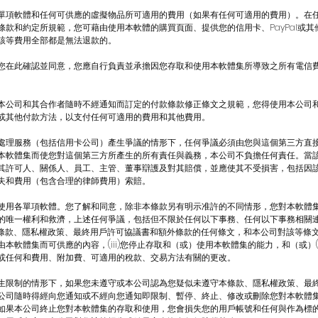
單項軟體和任何可供應的虛擬物品所可適用的費用（如果有任何可適用的費用）。在
條款和約定所規範，您可藉由使用本軟體的購買頁面、提供您的信用卡、PayPal或
該等費用全部都是無法退款的。
您在此確認並同意，您應自行負責並承擔因您存取和使用本軟體集所導致之所有電信
本公司和其合作者隨時不經通知而訂定的付款條款修正條文之規範，您得使用本公司
或其他付款方法，以支付任何可適用的費用和其他費用。
處理服務（包括信用卡公司）產生爭議的情形下，任何爭議必須由您與這個第三方直
本軟體集而使您對這個第三方所產生的所有責任與義務，本公司不負擔任何責任。當
其許可人、關係人、員工、主管、董事辯護及對其賠償，並應使其不受損害，包括因
失和費用（包含合理的律師費用）索賠。
使用各單項軟體。您了解和同意，除非本條款另有明示准許的不同情形，您對本軟體
的唯一權利和救濟，上述任何爭議，包括但不限於任何以下事務、任何以下事務相關
本條款、隱私權政策、最終用戶許可協議書和額外條款的任何條文，和本公司對該等條文的
本軟體集而可供應的內容，(iii)您停止存取和（或）使用本軟體集的能力，和（或）(
或任何和費用、附加費、可適用的稅款、交易方法有關的更改。
生限制的情形下，如果您未遵守或本公司認為您疑似未遵守本條款、隱私權政策、最
公司隨時得經向您通知或不經向您通知即限制、暫停、終止、修改或刪除您對本軟體
如果本公司終止您對本軟體集的存取和使用，您會損失您的用戶帳號和任何與作為標