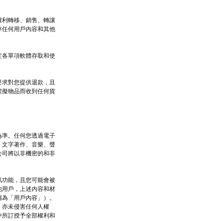
權利轉移、銷售、轉讓
存任何用戶內容和其他
定各單項軟體存取和使
。
要求對您提供退款，且
虛擬物品而收到任何貨
為準。任何您透過電子
、文字著作、音樂、聲
公司將以非機密的和非
訊功能，且您可能會被
他用戶，上述內容和材
稱為「用戶內容」）。
，亦未侵害任何人權
中所訂授予全部權利和