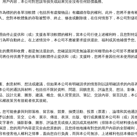
、用戶內容，本公司對您該等損失或結果完全沒有任何賠償義務。
作為標的的各單項軟體（包括所有虛擬物品）有繼續存取的權利。此外，您將不會有
人。您對本軟體集的存取被暫停、終止、修改或刪除後，在任何情形下，本公司對儲
理由停止提供和（或）支援各單項軟體的權利，當本公司行使上述權利時，且您對特
行為即自動終止。在上述情況中，本公司不應被要求提供退款、福利或其他補償予您
生的費用和收費，都是無法退款的。您確認並同意無論基於何種理由本公司皆不應被
司將任何供應予您的各單項軟體停止提供和（或）支援時，您將不會因任何未使用的
案、創意材料、想法或建議，但如果本公司有明確請求的情形則以該明確請求的內容
本公司的通訊與材料，包括但不限於資料、問題、回饋意見、評論意見、想法、影像
品、設計元素、圖形、建議、概念、個人背景資訊、筆記、交談內容、留言訊息，本
私權政策另有規範者依其規範。
，您可能會參與到部落格、留言板、競賽、抽獎活動、投票（票選）、論壇和其他通
予以創造、呈交、公布、展示、傳送、表演、出版、發行或廣播至本公司和（或）其
文字著作、攝影影像、圖形、評論意見或個人資訊或其他材料（排除本公司材料後合
保證，您的用戶內容是完全由您原創的，且您排他地擁有對您的用戶內容的全部權利
容有侵害他人權利之情事，蓋由您自行負責，而與本公司無涉。上述權利包括本條款