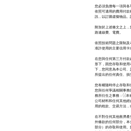
您必須負擔每一項與各
依照可適用的費用付款
訊，以訂購虛擬物品。
附加於上述條文之上，
路連線費、電費。
依照技術問題之限制及
准許使用的主要信用卡
在您與任何第三方付款
形下，因您存取和使用
下，您同意為本公司、
所提出的任何責任、損
您有權隨時停止存取和
您與任何爭議相關事務
務所衍生之事務：(i)
公司材料和任何其他經由
用的稅款、交易方法，
在不對任何其他救濟產
外條款的任何部分，本
部分）的存取和使用。