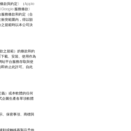
條款與約定〉（Apple
e）、〈Google 服務條款〉
社群網站平台服務條款和約定（合
在衝突範圍內，得以額
款之規範時以本公司決
條款之規範）的條款和約
)下載、安裝、使用作為
網站平台服務存取與使
知即終止此許可。自此
文定義）或本軟體的任何
式企圖生產各單項軟體
標示、保密事項、商標與
保權利或轉移再製品予他