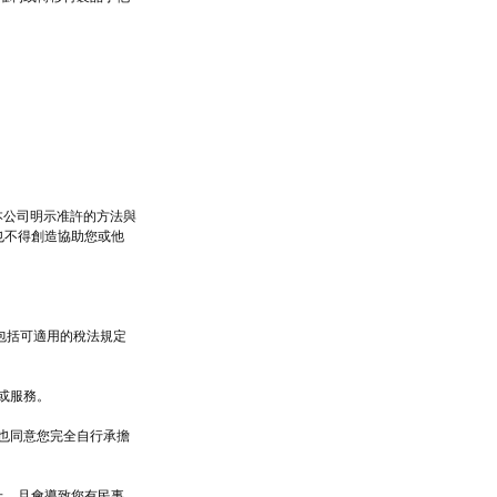
本公司明示准許的方法與
也不得創造協助您或他
包括可適用的稅法規定
口或服務。
您也同意您完全自行承擔
止，且會導致您有民事