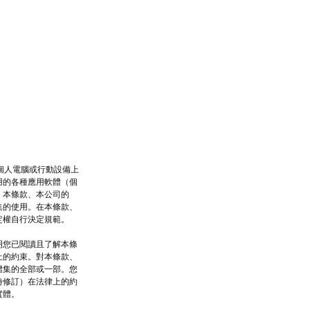
何在個人電腦或行動設備上
用的各種應用軟體（個
。本條款、本公司的
集的使用。在本條款、
定權自行決定規範。
明您已閱讀且了解本條
上的約束。對本條款、
體集的全部或一部。您
時修訂）在法律上的約
實體。