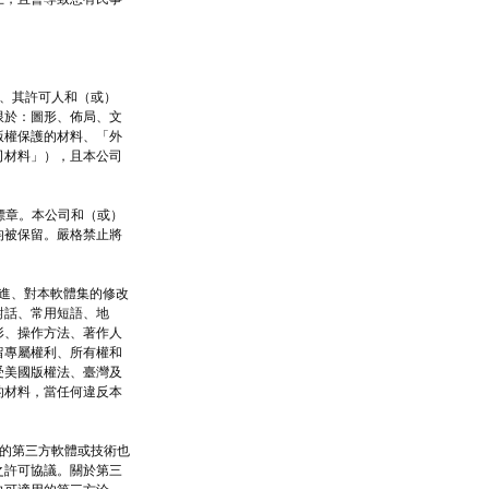
司、其許可人和（或）
限於：圖形、佈局、文
版權保護的材料、「外
司材料」），且本公司
。
標章。本公司和（或）
均被保留。嚴格禁止將
改進、對本軟體集的修改
對話、常用短語、地
形、操作方法、著作人
留專屬權利、所有權和
受美國版權法、臺灣及
的材料，當任何違反本
集的第三方軟體或技術也
之許可協議。關於第三