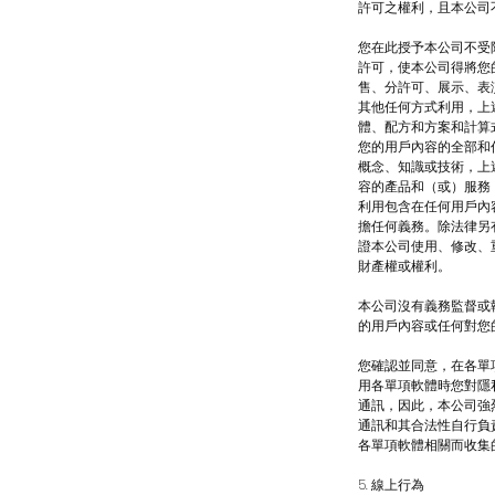
許可之權利，且本公司
您在此授予本公司不受
許可，使本公司得將您
售、分許可、展示、表
其他任何方式利用，上
體、配方和方案和計算
您的用戶內容的全部和
概念、知識或技術，上
容的產品和（或）服務
利用包含在任何用戶內
擔任何義務。除法律另
證本公司使用、修改、
財產權或權利。
本公司沒有義務監督或
的用戶內容或任何對您
您確認並同意，在各單
用各單項軟體時您對隱
通訊，因此，本公司強
通訊和其合法性自行負
各單項軟體相關而收集
5. 線上行為