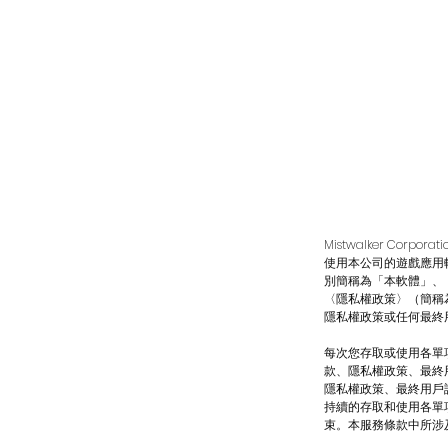
Mistwalker C
使用本公司的遊戲應用
別簡稱為「本軟體」、
〈隱私權政策〉（簡稱
隱私權政策或任何最終
每次您存取或使用各單
款、隱私權政策、最終
隱私權政策、最終用戶
持續的存取和使用各單
束。本服務條款中所涉