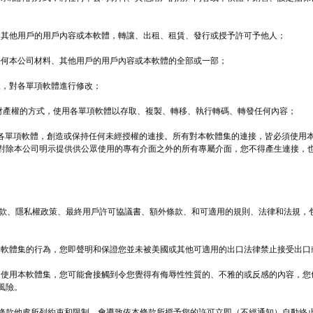
材料、其他用戶的用戶內容或本軟體，轉讓、出租、租賃、發行或授予許可予他人；
用任何本公司材料、其他用戶的用戶內容或本軟體的全部或一部；
軟體，對各單項軟體進行修改；
智慧財產權的方式，使用各單項軟體以存取、複製、轉移、執行轉碼、轉發任何內容；
下，對各單項軟體，創造或保持任何未經授權的連接。所有對本軟體集的連接，皆必須使用
對除本公司明示提供供公眾使用的專有介面之外的所有專屬介面，您不得產生連接，
。
守本條款、隱私權政策、最終用戶許可協議書、額外條款、和可適用的規則、法律和法規，
使用本軟體集的行為，您即聲明和保證您並未被美國或其他可適用的出口法律禁止接受出
由存取和使用本軟體集，您可能會接觸到令您覺得有侮辱性性質的、不雅的或反感的內容，
風險。
條款他處所列約束和限制，會導致依本條款所授予您的許可立即（不經通知）自動終