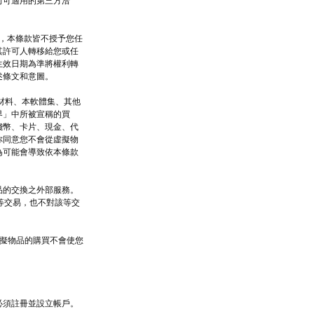
向可適用的第三方洽
式，本條款皆不授予您任
其許可人轉移給您或任
生效日期為準將權利轉
述條文和意圖。
司材料、本軟體集、其他
界」中所被宣稱的買
錢幣、卡片、現金、代
你同意您不會從虛擬物
為可能會導致依本條款
品的交換之外部服務。
該等交易，也不對該等交
虛擬物品的購買不會使您
必須註冊並設立帳戶。