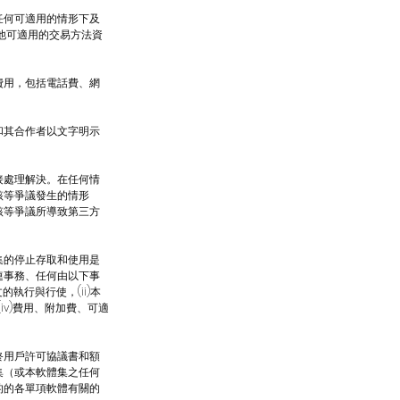
任何可適用的情形下及
其他可適用的交易方法資
費用，包括電話費、網
和其合作者以文字明示
接處理解決。在任何情
該等爭議發生的情形
該等爭議所導致第三方
集的停止存取和使用是
連事務、任何由以下事
執行與行使，(ii)本
iv)費用、附加費、可適
終用戶許可協議書和額
集（或本軟體集之任何
的的各單項軟體有關的