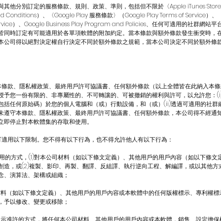
他分別訂定的服務條款、規則、政策、準則，包括但不限於〈Apple iTunes Store
s and Conditions）、〈Google Play 服務條款〉（Google Play Terms of Servic
 Service）、Google Business Play Program and Policies、任何可適用的
皆同時訂定有可能適用於各單項軟體的附加約定。當本條款與額外條款發生衝突時，
本公司得以絕對決定權自行決定不同於額外條款之規範，當本公司決定不同於額外條
依照本條款、隱私權政策、最終用戶許可協議書、任何額外條款（以上全體皆在此納入本
授予您一份有限的、非專屬性的、不可轉讓的、可被撤銷的權利與許可，以允許您：(i
包括任何原始碼）於您的個人電腦和（或）行動設備，和（或）(ii)透過可適用的社群
未遵守本條款、隱私權政策、最終用戶許可協議書、任何額外條款，本公司得不經通
立即停止對本軟體集的存取和使用。
的許可適用以下限制。您不得有以下行為，也不得允許他人有以下行為：
分利用的方式，(1)對本公司材料（如以下條文定義）、其他用戶的用戶內容（如以下條
創造，或(2)複製、影印、再製、翻譯、反組譯、執行逆向工程、解編譯，或以其他方
念、演算法、架構或組織；
本公司材料（如以下條文定義）、其他用戶的用戶內容或本軟體中的任何版權標示、專利權
，予以修改、變更或移除；
本條款明示准許的方式，將任何本公司材料、其他用戶的用戶內容或本軟體，銷售、設定擔