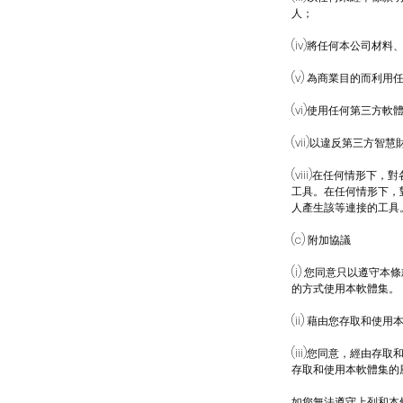
人；
(iv)將任何本公司
(v) 為商業目的而利
(vi)使用任何第三方
(vii)以違反第三方
(viii)在任何情形
工具。在任何情形下，
人產生該等連接的工具
(c) 附加協議
(i) 您同意只以遵
的方式使用本軟體集。
(ii) 藉由您存取和
(iii)您同意，經
存取和使用本軟體集的
如您無法遵守上列和本