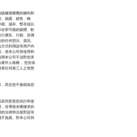
無版權授權費的權利和
製、揭露、銷售、轉
存檔、儲存、暫存或以
和全部可能的媒體、軟
進行廣告、行銷、宣傳
括的任何想法、資訊、
他方式利用該等用戶內
利，使本公司得使用和
利用本公司不須對您承
著作人格權， 您並保
侵害任何第三人之智慧
容，而且您不會因為您
認並同意當您存許和使
用，並導致未獲徵求的
用的法律和法規對該等
概不負責。對本公司與