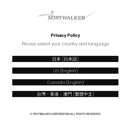
Privacy Policy
Please select your country and language.
日本 (日本語)
US (English)
Canada (English)
台灣・香港・澳門 (繁體中文)
​© MISTWALKER CORPORATION ALL RIGHTS RESERVED.